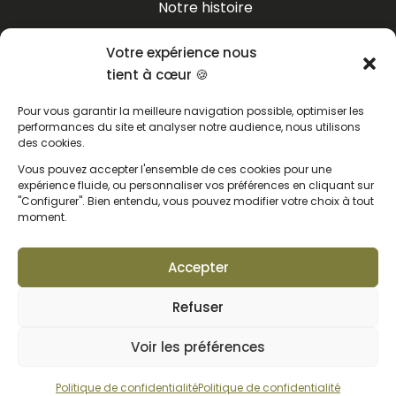
Notre histoire
Le blog
Votre expérience nous
Recettes
tient à cœur 🍪
FAQ
Pour vous garantir la meilleure navigation possible, optimiser les
performances du site et analyser notre audience, nous utilisons
des cookies.
Vous pouvez accepter l'ensemble de ces cookies pour une
Conditions Générales de Vente
expérience fluide, ou personnaliser vos préférences en cliquant sur
"Configurer". Bien entendu, vous pouvez modifier votre choix à tout
Livraisons
moment.
Politique de confidentialité
Accepter
Mentions légales
Refuser
Voir les préférences
© 2011-2026 Solenostro. Une marque de GAIA
Politique de confidentialité
Politique de confidentialité
COMPANY.