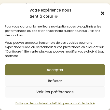
ne saurait être engagée en cas de non-
Votre expérience nous
respect de la législation du pays où le
tient à cœur 🍪
produit est livré. Il vous appartient de vérifier
Pour vous garantir la meilleure navigation possible, optimiser les
auprès des autorités locales les possibilités
performances du site et analyser notre audience, nous utilisons
des cookies.
d’importation ou d’utilisation des produits ou
Vous pouvez accepter l'ensemble de ces cookies pour une
expérience fluide, ou personnaliser vos préférences en cliquant sur
services que vous envisagez de
"Configurer". Bien entendu, vous pouvez modifier votre choix à tout
moment.
commander.
Accepter
Par ailleurs, la société Gaia company ne
saurait être tenue pour responsable des
Refuser
dommages résultants d’une mauvaise
Voir les préférences
utilisation du produit acheté. Enfin, la
Politique de confidentialité
Politique de confidentialité
responsabilité de la société Gaia company